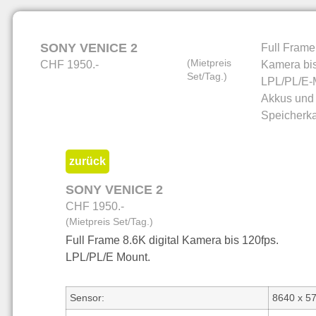
SONY VENICE 2
Full Frame 
(Mietpreis
CHF 1950.-
Kamera bis
Set/Tag.)
LPL/PL/E-M
Akkus und
Speicherka
zurück
SONY VENICE 2
CHF 1950.-
(Mietpreis Set/Tag.)
Full Frame 8.6K digital Kamera bis 120fps.
LPL/PL/E Mount.
Sensor:
8640 x 57