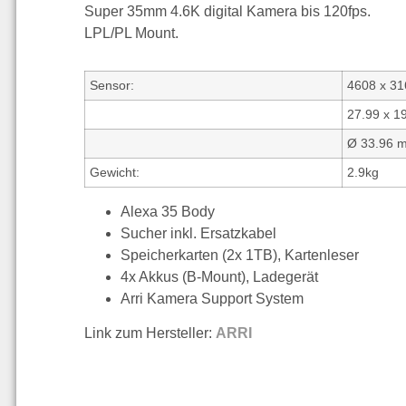
Super 35mm 4.6K digital Kamera bis 120fps.
LPL/PL Mount.
Sensor:
4608 x 31
27.99 x 1
Ø 33.96 
Gewicht:
2.9kg
Alexa 35 Body
Sucher inkl. Ersatzkabel
Speicherkarten (2x 1TB), Kartenleser
4x Akkus (B-Mount), Ladegerät
Arri Kamera Support System
Link zum Hersteller:
ARRI