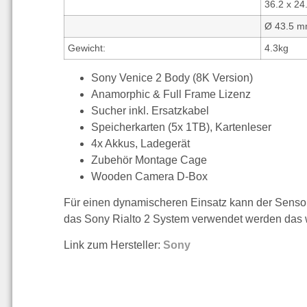
36.2 x 2
Ø 43.5 
Gewicht:
4.3kg
Sony Venice 2 Body (8K Version)
Anamorphic & Full Frame Lizenz
Sucher inkl. Ersatzkabel
Speicherkarten (5x 1TB), Kartenleser
4x Akkus, Ladegerät
Zubehör Montage Cage
Wooden Camera D-Box
Für einen dynamischeren Einsatz kann der Sens
das Sony Rialto 2 System verwendet werden das w
Link zum Hersteller:
Sony