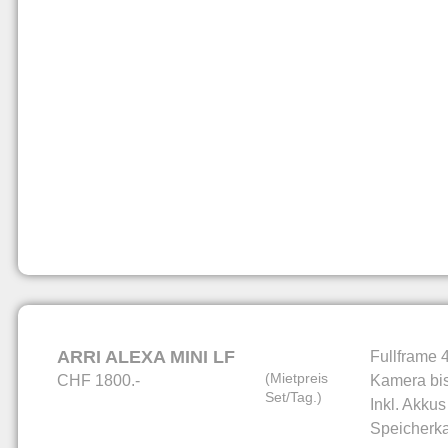
ARRI ALEXA MINI LF
Fullframe 4
(Mietpreis
CHF 1800.-
Kamera bis
Set/Tag.)
Inkl. Akku
Speicherka