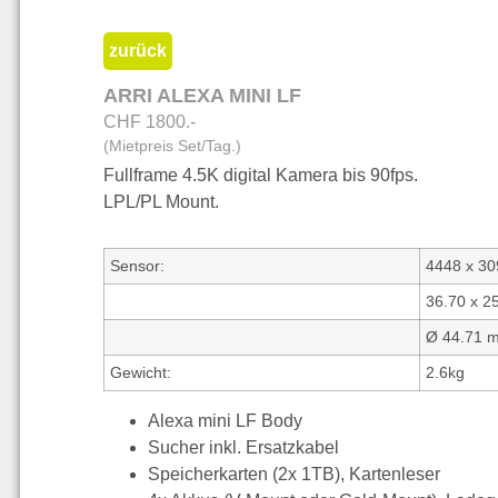
zurück
ARRI ALEXA MINI LF
CHF 1800.-
(Mietpreis Set/Tag.)
Fullframe 4.5K digital Kamera bis 90fps.
LPL/PL Mount.
Sensor:
4448 x 30
36.70 x 2
Ø 44.71 
Gewicht:
2.6kg
Alexa mini LF Body
Sucher inkl. Ersatzkabel
Speicherkarten (2x 1TB), Kartenleser