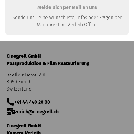
Melde Dich per Mail an uns
Sende uns Deine Wunschliste, Infos oder Fragen per
Mail direkt ins Verleih Office.
Cinegrell GmbH
Postproduktion & Film Restaurierung
Saatlenstrasse 261
8050 Zürich
Switzerland
+41 44 440 20 00
zurich@cinegrell.ch
Cinegrell GmbH
Kamera Verleih