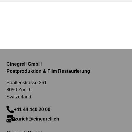
Cinegrell GmbH
Postproduktion & Film Restaurierung
Saatlenstrasse 261
8050 Zürich
Switzerland
+41 44 440 20 00
zurich@cinegrell.ch