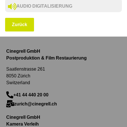
AUDIO DIGITALISIERUNG
Zurück
Cinegrell GmbH
Postproduktion & Film Restaurierung
Saatlenstrasse 261
8050 Zürich
Switzerland
+41 44 440 20 00
zurich@cinegrell.ch
Cinegrell GmbH
Kamera Verleih