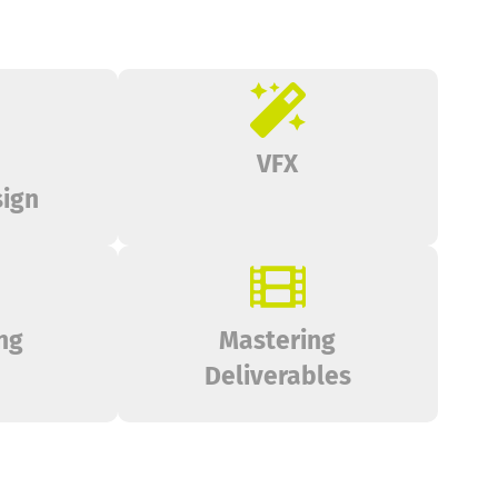
VFX
sign
ng
Mastering
Deliverables