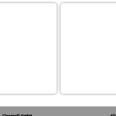
Cinegrell GmbH
Al