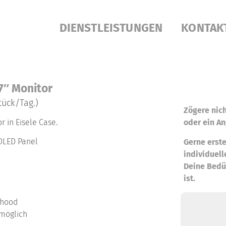
DIENSTLEISTUNGEN
KONTAK
7″ Monitor
tück/Tag.)
Zögere nich
 in Eisele Case.
oder ein An
OLED Panel
Gerne erste
individuell
Deine Bedü
ist.
nhood
 möglich