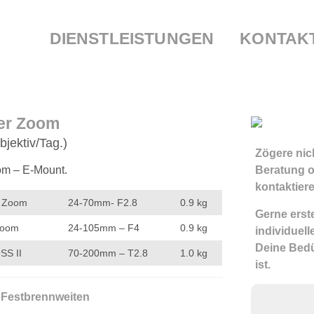
DIENSTLEISTUNGEN
KONTAK
er Zoom
bjektiv/Tag.)
Zögere nich
om – E-Mount.
Beratung o
kontaktiere
I Zoom
24-70mm- F2.8
0.9 kg
Gerne erste
Zoom
24-105mm – F4
0.9 kg
individuel
Deine Bedü
SS II
70-200mm – T2.8
1.0 kg
ist.
 Festbrennweiten