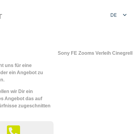
DE
T
EN
t uns für eine
der ein Angebot zu
n.
llen wir Dir ein
les Angebot das auf
rfnisse zugeschnitten