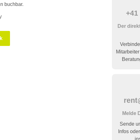
ln buchbar.
+41 
y
Der direk
k
Verbinde
Mitarbeiter
Beratun
rent
Melde D
Sende un
Infos oder
in