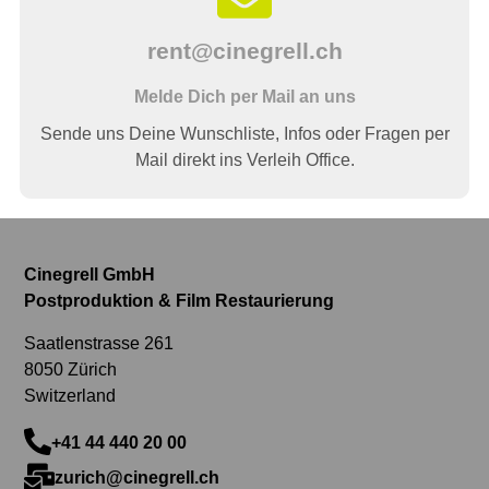
rent@cinegrell.ch
Melde Dich per Mail an uns
Sende uns Deine Wunschliste, Infos oder Fragen per
Mail direkt ins Verleih Office.
Cinegrell GmbH
Postproduktion & Film Restaurierung
Saatlenstrasse 261
8050 Zürich
Switzerland
+41 44 440 20 00
zurich@cinegrell.ch