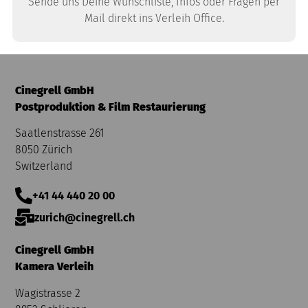
Sende uns Deine Wunschliste, Infos oder Fragen per
Mail direkt ins Verleih Office.
Cinegrell GmbH
Postproduktion & Film Restaurierung
Saatlenstrasse 261
8050 Zürich
Switzerland
+41 44 440 20 00
zurich@cinegrell.ch
Cinegrell GmbH
Kamera Verleih
Wagistrasse 2