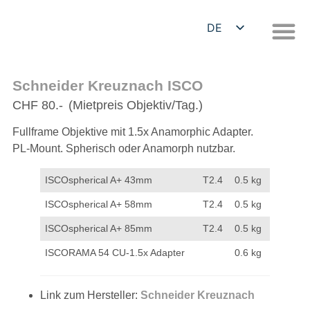
DE
EN
Schneider Kreuznach ISCO
CHF 80.-
(Mietpreis Objektiv/Tag.)
Fullframe Objektive mit 1.5x Anamorphic Adapter.
PL-Mount. Spherisch oder Anamorph nutzbar.
ISCOspherical A+ 43mm
T2.4
0.5 kg
ISCOspherical A+ 58mm
T2.4
0.5 kg
ISCOspherical A+ 85mm
T2.4
0.5 kg
ISCORAMA 54 CU-1.5x Adapter
0.6 kg
Link zum Hersteller:
Schneider Kreuznach