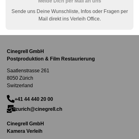
Melde Dich per Mail an uns
Sende uns Deine Wunschliste, Infos oder Fragen per
Mail direkt ins Verleih Office.
Cinegrell GmbH
Postproduktion & Film Restaurierung
Saatlenstrasse 261
8050 Zürich
Switzerland
+41 44 440 20 00
zurich@cinegrell.ch
Cinegrell GmbH
Kamera Verleih