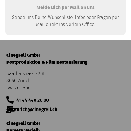
Melde Dich per Mail an uns
Sende uns Deine Wunschliste, Infos oder Fragen per
Mail direkt ins Verleih Office.
Cinegrell GmbH
Postproduktion & Film Restaurierung
Saatlenstrasse 261
8050 Zürich
Switzerland
+41 44 440 20 00
zurich@cinegrell.ch
Cinegrell GmbH
Kamera Verleih