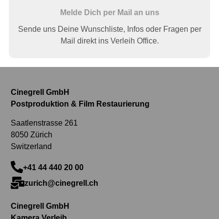
Melde Dich per Mail an uns
Sende uns Deine Wunschliste, Infos oder Fragen per
Mail direkt ins Verleih Office.
Cinegrell GmbH
Postproduktion & Film Restaurierung
Saatlenstrasse 261
8050 Zürich
Switzerland
+41 44 440 20 00
zurich@cinegrell.ch
Cinegrell GmbH
Kamera Verleih