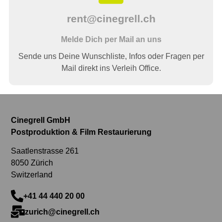
rent@cinegrell.ch
Melde Dich per Mail an uns
Sende uns Deine Wunschliste, Infos oder Fragen per
Mail direkt ins Verleih Office.
Cinegrell GmbH
Postproduktion & Film Restaurierung
Saatlenstrasse 261
8050 Zürich
Switzerland
+41 44 440 20 00
zurich@cinegrell.ch