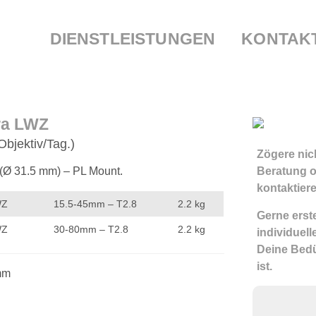
DIENSTLEISTUNGEN
KONTAK
ura LWZ
Objektiv/Tag.)
Zögere nich
(Ø 31.5 mm) – PL Mount.
Beratung o
kontaktiere
WZ
15.5-45mm – T2.8
2.2 kg
Gerne erste
WZ
30-80mm – T2.8
2.2 kg
individuel
Deine Bedü
ist.
mm