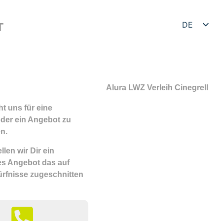
DE
T
EN
t uns für eine
der ein Angebot zu
n.
llen wir Dir ein
les Angebot das auf
rfnisse zugeschnitten