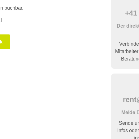
ln buchbar.
+41 
I
Der direk
k
Verbinde
Mitarbeiter
Beratun
rent
Melde D
Sende un
Infos oder
in