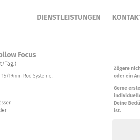
DIENSTLEISTUNGEN
KONTAK
Follow Focus
t/Tag.)
Zögere nich
ür 15/19mm Rod Systeme.
oder ein An
Gerne erste
individuell
össen
Deine Bedü
der
ist.