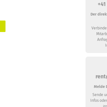
+41
I
Der direk
Verbinde
Mitarb
Anfra
I
rent
Melde D
Sende un
Infos oder
in