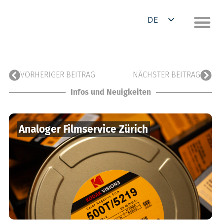
DE
EN
VORHERIGER BEITRAG
NÄCHSTER BEITRAG
Infos und Neuigkeiten
Analoger Filmservice Zürich