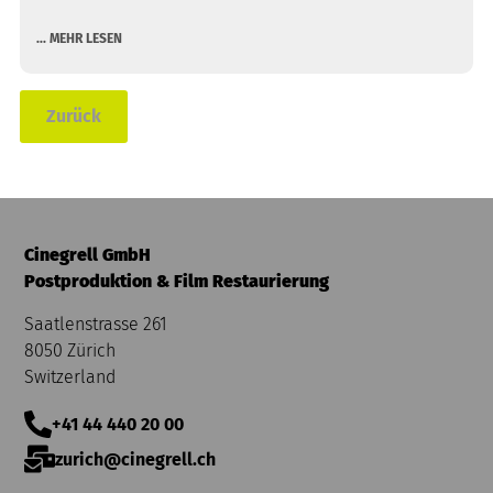
... MEHR LESEN
Zurück
Cinegrell GmbH
Postproduktion & Film Restaurierung
Saatlenstrasse 261
8050 Zürich
Switzerland
+41 44 440 20 00
zurich@cinegrell.ch